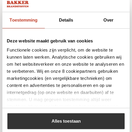
Toestemming
Details
Over
Niet op voorraad
Deze website maakt gebruik van cookies
Functionele cookies zijn verplicht, om de website te
kunnen laten werken. Analytische cookies gebruiken wij
om het websiteverkeer en onze website te analyseren en
te verbeteren. Wij en onze 8 cookiepartners gebruiken
marketingcookies (en vergelijkbare technieken) om
Chunks Appel
content en advertenties te personaliseren en op uw
€
9,99
internetgedrag (op onze website en daarbuiten) af te
stemmen. U mag gegeven toestemming altijd weer
intrekken. Voor meer informatie en het aanpassen van
Bekijk
uw keuze op onze website verwijzen wij u naar ons
cookiebeleid
.
Alles toestaan