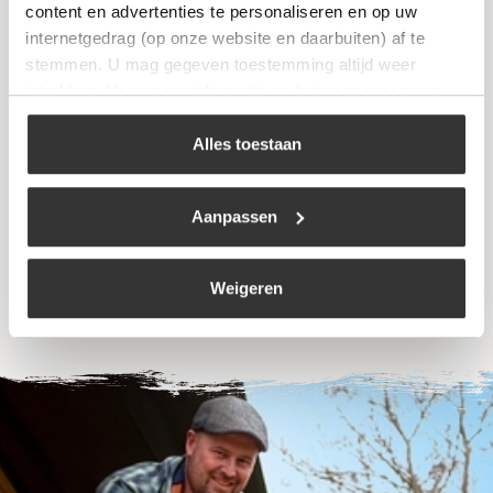
content en advertenties te personaliseren en op uw
internetgedrag (op onze website en daarbuiten) af te
stemmen. U mag gegeven toestemming altijd weer
intrekken. Voor meer informatie en het aanpassen van
uw keuze op onze website verwijzen wij u naar ons
The Windmill – BBQ Pan Medium
cookiebeleid
.
Alles toestaan
€
43,95
Aanpassen
Bekijk
Weigeren