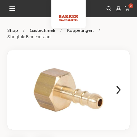
0
/
/
/
Shop
Gastechniek
Koppelingen
Slangtule Binnendraad