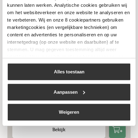
Bekijk
kunnen laten werken. Analytische cookies gebruiken wij
om het websiteverkeer en onze website te analyseren en
te verbeteren. Wij en onze 8 cookiepartners gebruiken
marketingcookies (en vergelijkbare technieken) om
content en advertenties te personaliseren en op uw
internetgedrag (op onze website en daarbuiten) af te
stemmen. U mag gegeven toestemming altijd weer
intrekken. Voor meer informatie en het aanpassen van
uw keuze op onze website verwijzen wij u naar ons
cookiebeleid
.
Alles toestaan
Aanpassen
Slangtule Buitendraad
€
2,05
Weigeren
Bekijk