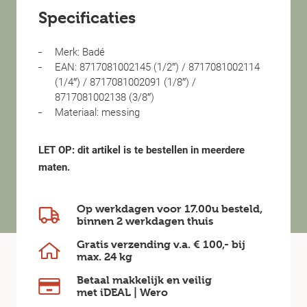
Specificaties
Merk: Badé
EAN: 8717081002145 (1/2″) / 8717081002114
(1/4″) / 8717081002091 (1/8″) /
8717081002138 (3/8″)
Materiaal: messing
LET OP: dit artikel is te bestellen in meerdere
maten.
Op werkdagen voor 17.00u besteld,
binnen
2 werkdagen
thuis
Gratis verzending v.a.
€ 100,-
bij
max.
24 kg
Betaal makkelijk en veilig
met iDEAL | Wero