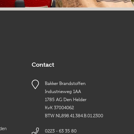
Contact
Bakker Brandstoffen
Industrieweg 1AA
1785 AG Den Helder
KvK 37004062
BTW NL898.41.384.B.01.2300
rden
0223 - 63 35 80