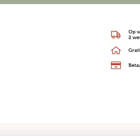
Op w
2 we
Grat
Beta