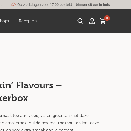
st
Op werkdagen voor 17:00 besteld =
binnen 48 uur in huis
0
hops
Recepten
in’ Flavours –
erbox
smaak toe aan vlees, vis en groenten met deze
alen smokerbox. Vul de box met rookhout en laat deze
eulen voor extra smaak aan je gerecht.