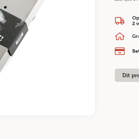
Op
2 
Gr
Be
Dit pr