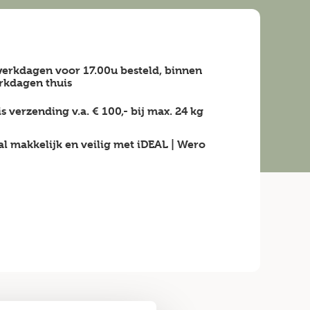
erkdagen voor 17.00u besteld, binnen
rkdagen
thuis
is verzending v.a.
€ 100,-
bij max.
24 kg
al makkelijk en veilig
met iDEAL | Wero