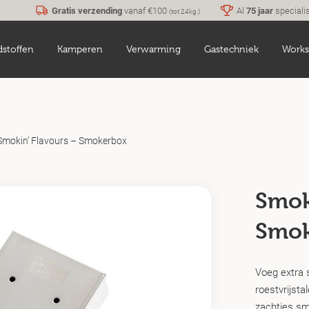
Gratis verzending
vanaf €100
Al
75 jaar
speciali
(tot 24kg.)
dstoffen
Kamperen
Verwarming
Gastechniek
Works
Smokin’ Flavours – Smokerbox
Smok
Smok
Voeg extra 
roestvrijst
zachtjes sm