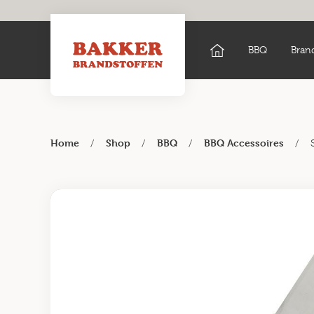
BBQ
Bran
/
/
/
/
Home
Shop
BBQ
BBQ Accessoires