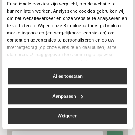
Functionele cookies zijn verplicht, om de website te
kunnen laten werken. Analytische cookies gebruiken wij
Bekijk
om het websiteverkeer en onze website te analyseren en
te verbeteren. Wij en onze 8 cookiepartners gebruiken
marketingcookies (en vergelijkbare technieken) om
content en advertenties te personaliseren en op uw
internetgedrag (op onze website en daarbuiten) af te
stemmen. U mag gegeven toestemming altijd weer
intrekken. Voor meer informatie en het aanpassen van
uw keuze op onze website verwijzen wij u naar ons
cookiebeleid
.
Alles toestaan
Aanpassen
Aanmaakkrullen 1000gr
Weigeren
€
10,99