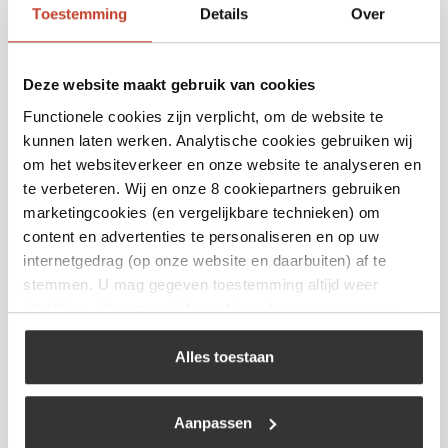
Toestemming
Details
Over
Deze website maakt gebruik van cookies
Functionele cookies zijn verplicht, om de website te
kunnen laten werken. Analytische cookies gebruiken wij
Zwarte Streep Verwijderaar
om het websiteverkeer en onze website te analyseren en
te verbeteren. Wij en onze 8 cookiepartners gebruiken
€
9,99
marketingcookies (en vergelijkbare technieken) om
content en advertenties te personaliseren en op uw
Bekijk
internetgedrag (op onze website en daarbuiten) af te
stemmen. U mag gegeven toestemming altijd weer
intrekken. Voor meer informatie en het aanpassen van
uw keuze op onze website verwijzen wij u naar ons
cookiebeleid
.
Alles toestaan
Aanpassen