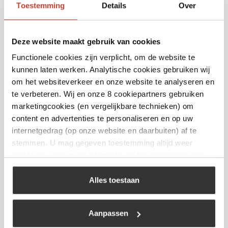
Toestemming
Details
Over
Deze website maakt gebruik van cookies
Functionele cookies zijn verplicht, om de website te
kunnen laten werken. Analytische cookies gebruiken wij
Travellife – scheerlijn 3m Nylon Fluor
om het websiteverkeer en onze website te analyseren en
te verbeteren. Wij en onze 8 cookiepartners gebruiken
€
3,99
marketingcookies (en vergelijkbare technieken) om
content en advertenties te personaliseren en op uw
Bekijk
internetgedrag (op onze website en daarbuiten) af te
stemmen. U mag gegeven toestemming altijd weer
intrekken. Voor meer informatie en het aanpassen van
uw keuze op onze website verwijzen wij u naar ons
cookiebeleid
.
Alles toestaan
Aanpassen