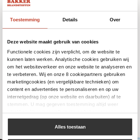
Toestemming
Details
Over
Deze website maakt gebruik van cookies
Functionele cookies zijn verplicht, om de website te
kunnen laten werken. Analytische cookies gebruiken wij
Style de Vie – Magnetisch messenrek
om het websiteverkeer en onze website te analyseren en
Acacia
te verbeteren. Wij en onze 8 cookiepartners gebruiken
€
59,99
marketingcookies (en vergelijkbare technieken) om
content en advertenties te personaliseren en op uw
internetgedrag (op onze website en daarbuiten) af te
Bekijk
stemmen. U mag gegeven toestemming altijd weer
intrekken. Voor meer informatie en het aanpassen van
uw keuze op onze website verwijzen wij u naar ons
cookiebeleid
.
Alles toestaan