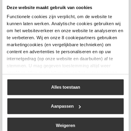
Deze website maakt gebruik van cookies
The Windmill – Skillet Maxi
Functionele cookies zijn verplicht, om de website te
€
39,95
kunnen laten werken. Analytische cookies gebruiken wij
om het websiteverkeer en onze website te analyseren en
te verbeteren. Wij en onze 8 cookiepartners gebruiken
Bekijk
marketingcookies (en vergelijkbare technieken) om
content en advertenties te personaliseren en op uw
internetgedrag (op onze website en daarbuiten) af te
stemmen. U mag gegeven toestemming altijd weer
intrekken. Voor meer informatie en het aanpassen van
uw keuze op onze website verwijzen wij u naar ons
cookiebeleid
.
Alles toestaan
Aanpassen
Weigeren