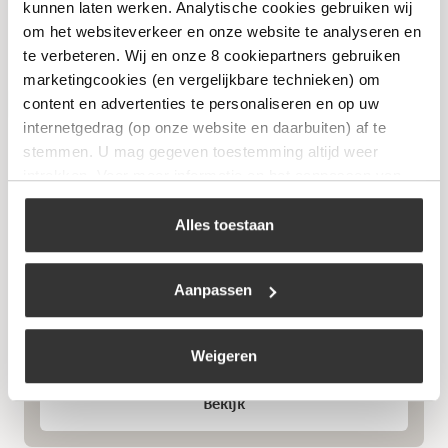
kunnen laten werken. Analytische cookies gebruiken wij
om het websiteverkeer en onze website te analyseren en
te verbeteren. Wij en onze 8 cookiepartners gebruiken
marketingcookies (en vergelijkbare technieken) om
content en advertenties te personaliseren en op uw
Niet op voorraad
internetgedrag (op onze website en daarbuiten) af te
stemmen. U mag gegeven toestemming altijd weer
intrekken. Voor meer informatie en het aanpassen van
uw keuze op onze website verwijzen wij u naar ons
cookiebeleid
.
Alles toestaan
Aanpassen
Smokin’ Flavours Cold Smoke Generator
€
38,99
Weigeren
Bekijk