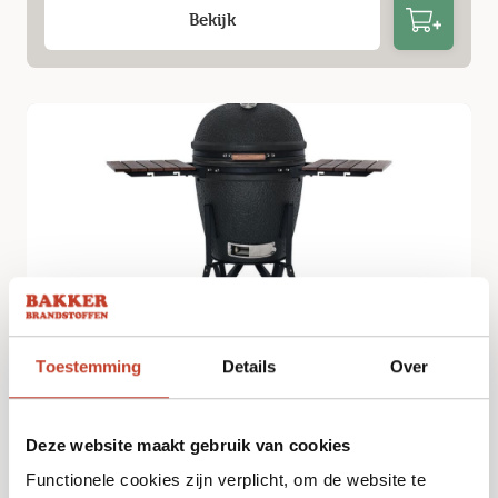
Bekijk
The Bastard Original Large Complete –
Toestemming
Details
Over
Urban
€
1.499,00
Deze website maakt gebruik van cookies
Functionele cookies zijn verplicht, om de website te
Bekijk