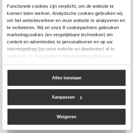
Functionele cookies zijn verplicht, om de website te
€
2.299,00
kunnen laten werken. Analytische cookies gebruiken wij
om het websiteverkeer en onze website te analyseren en
Bekijk
te verbeteren. Wij en onze 8 cookiepartners gebruiken
marketingcookies (en vergelijkbare technieken) om
content en advertenties te personaliseren en op uw
internetgedrag (op onze website en daarbuiten) af te
stemmen. U mag gegeven toestemming altijd weer
intrekken. Voor meer informatie en het aanpassen van
uw keuze op onze website verwijzen wij u naar ons
cookiebeleid
.
Alles toestaan
Aanpassen
Weigeren
The Bastard Core Large Complete – Gloss
Graphite