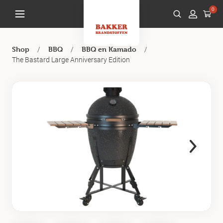
0
/
/
/
Shop
BBQ
BBQ en Kamado
The Bastard Large Anniversary Edition