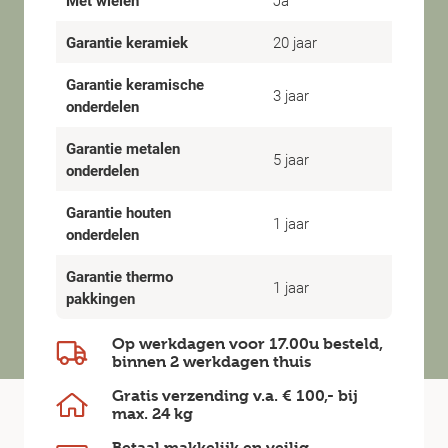
Met wielen
Ja
Garantie keramiek
20 jaar
Garantie keramische
3 jaar
onderdelen
Garantie metalen
5 jaar
onderdelen
Garantie houten
1 jaar
onderdelen
Garantie thermo
1 jaar
pakkingen
Op werkdagen voor 17.00u besteld,
binnen
2 werkdagen
thuis
Gratis verzending v.a.
€ 100,-
bij
max.
24 kg
Betaal makkelijk en veilig