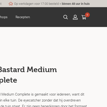
st
Op werkdagen voor 17:00 besteld =
binnen 48 uur in huis
0
hops
Recepten
Bastard Medium
lete
 Medium Complete is gemaakt voor iedereen, want dit
n elke tuin. De eyecatcher zonder dat hij overdreven
de tuin staat. Er zijn geen beperkingen door het formaat,