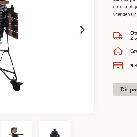
en je kunt ge
vrienden uit
Op
2 
Gr
Be
Dit pr