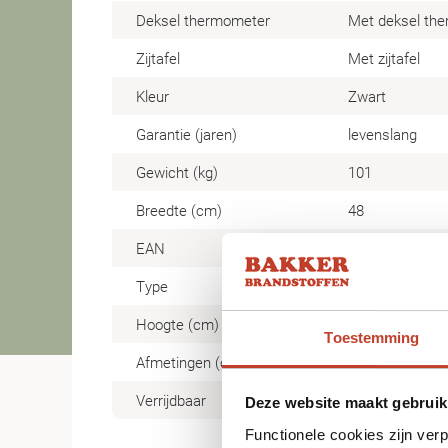
Deksel thermometer
Met deksel th
Zijtafel
Met zijtafel
Kleur
Zwart
Garantie (jaren)
levenslang
Gewicht (kg)
101
Breedte (cm)
48
EAN
872016801641
Type
kamado
Hoogte (cm)
114
Toestemming
Afmetingen (cm)
48 x 114
Verrijdbaar
Verrijdbaar
Deze website maakt gebruik
Functionele cookies zijn ver