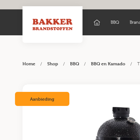
BBQ
Bran
/
/
/
/
T
Home
Shop
BBQ
BBQ en Kamado
Aanbieding