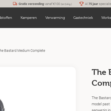
Gratis verzending
vanaf €100
Al
75 jaar
speciali
(tot 24kg.)
dstoffen
Kamperen
Verwarming
Gastechniek
Works
he Bastard Medium Complete
The 
Comp
The Bastard
model past i
aanwezig in 