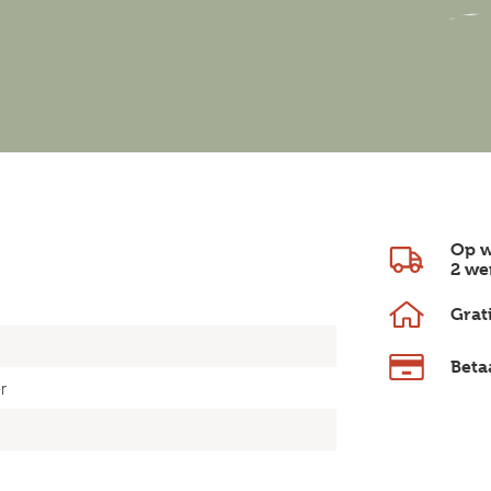
Op w
2 we
Grat
Beta
r