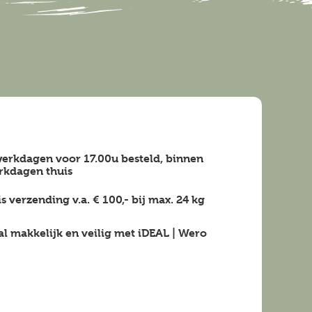
erkdagen voor 17.00u besteld, binnen
rkdagen
thuis
is verzending v.a.
€ 100,-
bij max.
24 kg
al makkelijk en veilig
met iDEAL | Wero