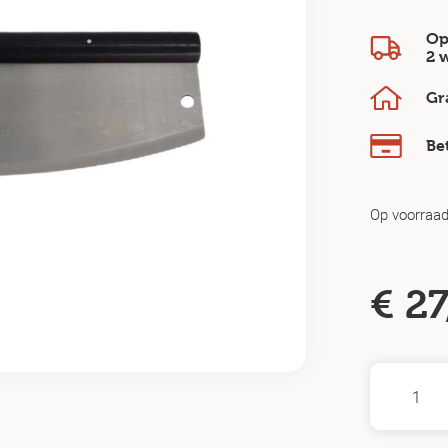
Op
2 
Gr
Be
Op voorraa
€
27