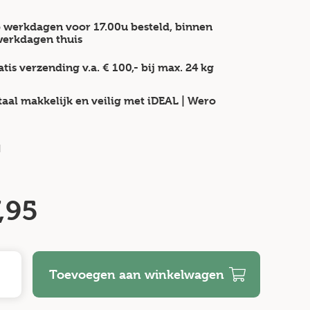
 werkdagen voor 17.00u besteld, binnen
werkdagen
thuis
atis verzending v.a.
€ 100,-
bij max.
24 kg
taal makkelijk en veilig
met iDEAL | Wero
d
,95
Toevoegen aan winkelwagen