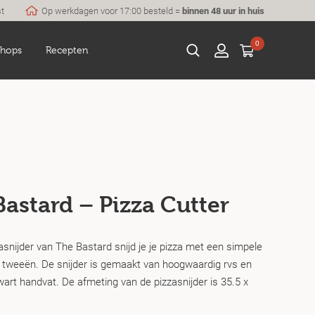
st
Op werkdagen voor 17:00 besteld =
binnen 48 uur in huis
0
hops
Recepten
astard – Pizza Cutter
asnijder van The Bastard snijd je je pizza met een simpele
 tweeën. De snijder is gemaakt van hoogwaardig rvs en
art handvat. De afmeting van de pizzasnijder is 35.5 x