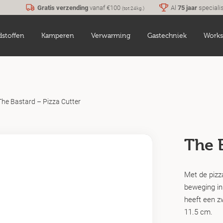
Gratis verzending
vanaf €100
Al
75 jaar
speciali
(tot 24kg.)
dstoffen
Kamperen
Verwarming
Gastechniek
Works
The Bastard – Pizza Cutter
The B
Met de pizz
beweging in
heeft een zw
11.5 cm.