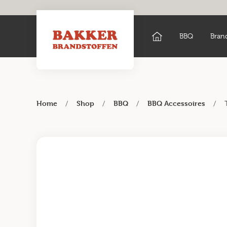
BBQ
Bran
/
/
/
/
Home
Shop
BBQ
BBQ Accessoires