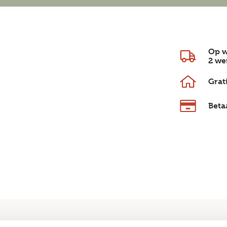
Op w
2 we
Grat
Beta