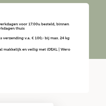
erkdagen voor 17.00u besteld, binnen
rkdagen
thuis
is verzending v.a.
€ 100,-
bij max.
24 kg
al makkelijk en veilig
met iDEAL | Wero