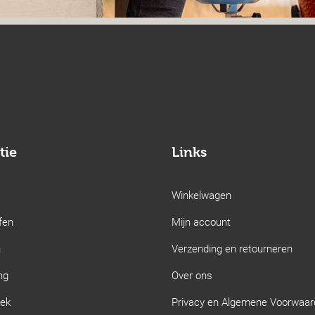
tie
Links
Winkelwagen
fen
Mijn account
n
Verzending en retourneren
ng
Over ons
iek
Privacy en Algemene Voorwaa