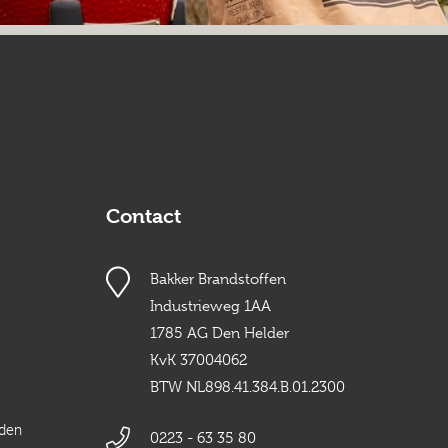
Contact
Bakker Brandstoffen
Industrieweg 1AA
1785 AG Den Helder
KvK 37004062
BTW NL898.41.384.B.01.2300
rden
0223 - 63 35 80