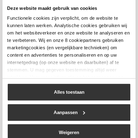
Deze website maakt gebruik van cookies
The Bastard – Precision Tong (pincet)
Functionele cookies zijn verplicht, om de website te
€
16,95
kunnen laten werken. Analytische cookies gebruiken wij
om het websiteverkeer en onze website te analyseren en
te verbeteren. Wij en onze 8 cookiepartners gebruiken
Bekijk
marketingcookies (en vergelijkbare technieken) om
content en advertenties te personaliseren en op uw
internetgedrag (op onze website en daarbuiten) af te
stemmen. U mag gegeven toestemming altijd weer
intrekken. Voor meer informatie en het aanpassen van
uw keuze op onze website verwijzen wij u naar ons
cookiebeleid
.
Alles toestaan
Aanpassen
Weigeren