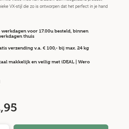
eke VX-stijl die zo is ontworpen dat het perfect in je hand
 werkdagen voor 17.00u besteld, binnen
werkdagen
thuis
atis verzending v.a.
€ 100,-
bij max.
24 kg
taal makkelijk en veilig
met iDEAL | Wero
d
,95