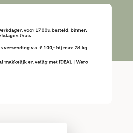
erkdagen voor 17.00u besteld, binnen
rkdagen
thuis
is verzending v.a.
€ 100,-
bij max.
24 kg
al makkelijk en veilig
met iDEAL | Wero