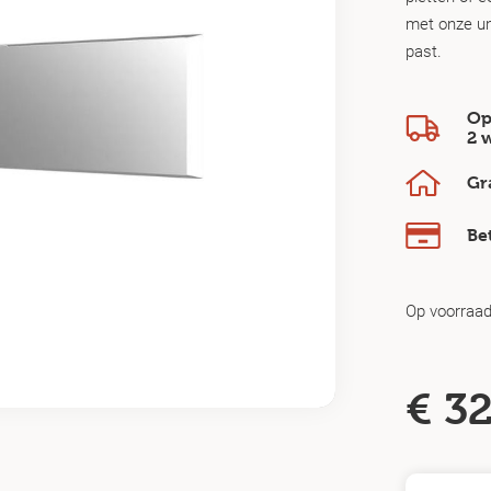
met onze uni
past.
Op
2 
Gr
Be
Op voorraa
€
32