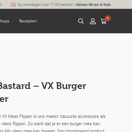
st
Op werkdagen voor 17:00 besteld =
binnen 48 uur in huis
0
hops
Recepten
Bastard – VX Burger
er
 VX Meat Flipper is ons meest robuuste accessoire als
vlees flippen. Zo sterk dat je er een burger mee kan
een kilo vlees mee kan draaien. Een hoogstaand product