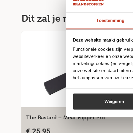
Dit zal je misschien ook
Toestemming
Deze website maakt gebruik
Functionele cookies zijn ver
websiteverkeer en onze websi
marketingcookies (en vergeli
onze website en daarbuiten)
het aanpassen van uw keuze 
Weigeren
The Bastard – Meat Flipper Pro
€
25,95