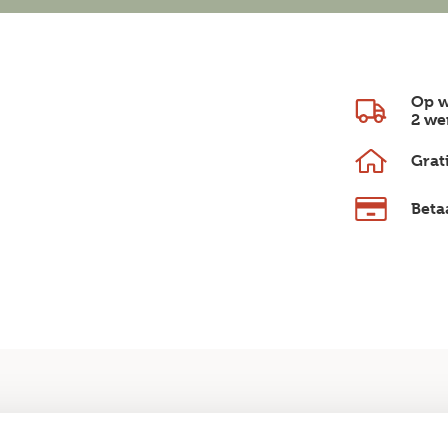
Op w
2 we
Grat
Beta