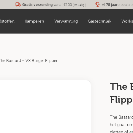
Gratis verzending
vanaf €100
Al
75 jaar
speciali
(tot 24kg.)
dstoffen
Kamperen
Verwarming
Gastechniek
Works
The Bastard – VX Burger Flipper
The 
Flipp
The Bastard
het gaat om 
pletten of 