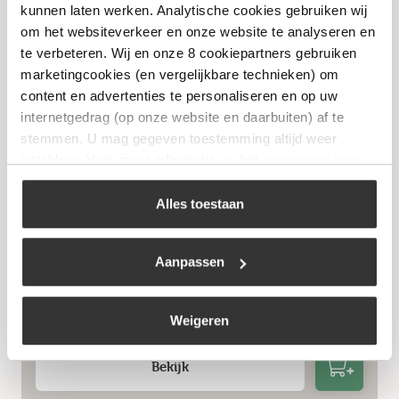
Bekijk
kunnen laten werken. Analytische cookies gebruiken wij
om het websiteverkeer en onze website te analyseren en
te verbeteren. Wij en onze 8 cookiepartners gebruiken
marketingcookies (en vergelijkbare technieken) om
content en advertenties te personaliseren en op uw
internetgedrag (op onze website en daarbuiten) af te
stemmen. U mag gegeven toestemming altijd weer
intrekken. Voor meer informatie en het aanpassen van
uw keuze op onze website verwijzen wij u naar ons
cookiebeleid
.
Alles toestaan
Aanpassen
The Bastard – Drip Pan Large
€
29,95
Weigeren
Bekijk