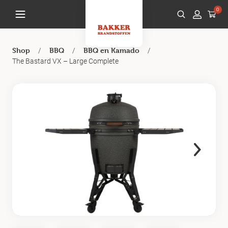
0
/
/
/
Shop
BBQ
BBQ en Kamado
The Bastard VX – Large Complete