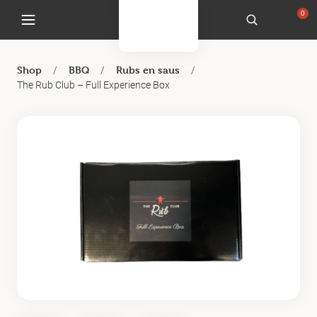
0
/
/
/
Shop
BBQ
Rubs en saus
The Rub Club – Full Experience Box