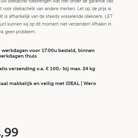
uw oliekachel toebrengen wat niet onder de garantie valt.
 voor oliekachels van andere merken. Let op: de prijs is
it is afhankelijk van de steeds wisselende oliekoers. LET
duct kunnen wij op dit moment niet verzenden! Afhalen in
 is geen probleem.
 werkdagen voor 17.00u besteld, binnen
werkdagen
thuis
atis verzending v.a.
€ 100,-
bij max.
24 kg
taal makkelijk en veilig
met iDEAL | Wero
d
,99