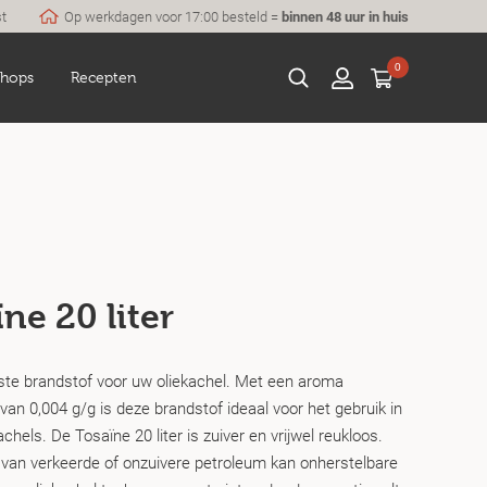
st
Op werkdagen voor 17:00 besteld =
binnen 48 uur in huis
0
hops
Recepten
ne 20 liter
iste brandstof voor uw oliekachel. Met een aroma
an 0,004 g/g is deze brandstof ideaal voor het gebruik in
achels. De Tosaïne 20 liter is zuiver en vrijwel reukloos.
 van verkeerde of onzuivere petroleum kan onherstelbare