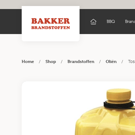
BBQ
Bran
/
/
/
/
Tos
Home
Shop
Brandstoffen
Oliën