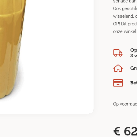
schade aan 
Ook geschikt
wisselend, d
OP! Dit pro
onze winkel
Op
2 
Gr
Be
Op voorraa
€
62