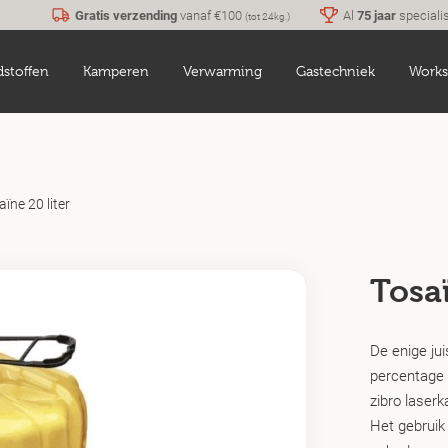
Gratis verzending
vanaf €100
Al
75 jaar
speciali
(tot 24kg.)
dstoffen
Kamperen
Verwarming
Gastechniek
Works
aïne 20 liter
Tosaï
De enige ju
percentage v
zibro laserk
Het gebruik