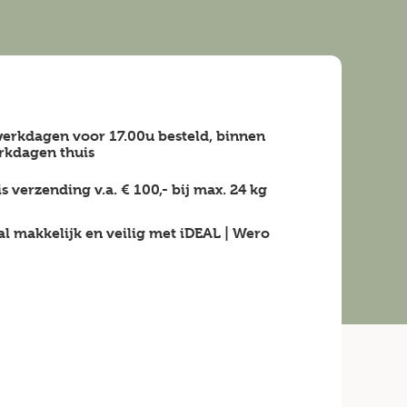
erkdagen voor 17.00u besteld, binnen
rkdagen
thuis
is verzending v.a.
€ 100,-
bij max.
24 kg
al makkelijk en veilig
met iDEAL | Wero