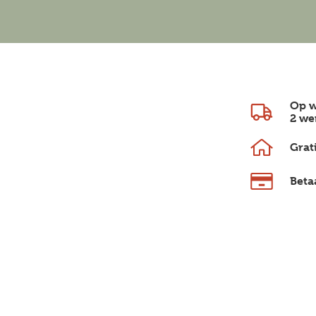
Op w
2 we
Grat
Beta