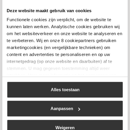
Deze website maakt gebruik van cookies
Travellife – Tentharing open 24cm
Functionele cookies zijn verplicht, om de website te
kunnen laten werken. Analytische cookies gebruiken wij
€
3,99
om het websiteverkeer en onze website te analyseren en
te verbeteren. Wij en onze 8 cookiepartners gebruiken
Bekijk
marketingcookies (en vergelijkbare technieken) om
content en advertenties te personaliseren en op uw
internetgedrag (op onze website en daarbuiten) af te
stemmen. U mag gegeven toestemming altijd weer
intrekken. Voor meer informatie en het aanpassen van
uw keuze op onze website verwijzen wij u naar ons
cookiebeleid
.
Alles toestaan
Aanpassen
Weigeren