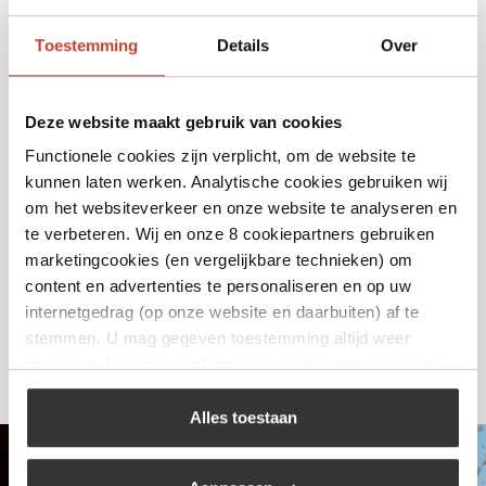
Toestemming
Details
Over
Deze website maakt gebruik van cookies
Functionele cookies zijn verplicht, om de website te
Cadac – Quick Release Koppeling – haaks
kunnen laten werken. Analytische cookies gebruiken wij
1/4 links
om het websiteverkeer en onze website te analyseren en
€
16,95
te verbeteren. Wij en onze 8 cookiepartners gebruiken
marketingcookies (en vergelijkbare technieken) om
content en advertenties te personaliseren en op uw
Bekijk
internetgedrag (op onze website en daarbuiten) af te
stemmen. U mag gegeven toestemming altijd weer
intrekken. Voor meer informatie en het aanpassen van
uw keuze op onze website verwijzen wij u naar ons
cookiebeleid
.
Alles toestaan