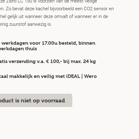
ze Zibro LC 150 is voorzien van de meest veilige
en. Zo bevat deze kachel bijvoorbeeld een CO2 sensor en
hel gelijk uit wanneer deze omvalt of wanneer er in de
inig zuurstof aanwezig is.
 werkdagen voor 17.00u besteld, binnen
werkdagen
thuis
atis verzending v.a.
€ 100,-
bij max.
24 kg
taal makkelijk en veilig
met iDEAL | Wero
oduct is niet op voorraad