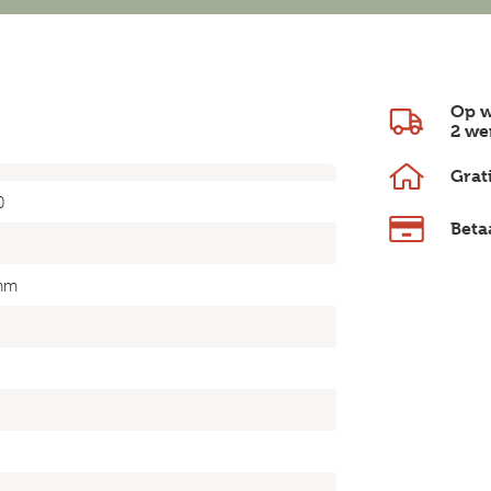
Op w
2 we
Grat
0
Beta
mm