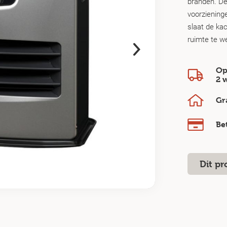
branden. De
voorziening
slaat de kac
ruimte te we
Op
2 
Gr
Be
Dit pr