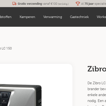
Gratis verzending
vanaf €100
Al
75 jaar
speciali
(tot 24kg.)
dstoffen
Kamperen
Verwarming
Gastechniek
Works
o LC 150
Zibr
De Zibro LC
brander bev
enkele ande
nodig. Een a