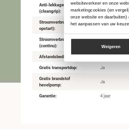
websiteverkeer en onze websi
Anti-lekkage tankdop
Ja
marketingcookies (en vergeli
(cleangrip):
onze website en daarbuiten)
Stroomverbruik (bij
het aanpassen van uw keuze 
320 Watt
opstart):
Stroomverbruik
13 Watt
(continu):
Weigeren
Afstandsbediening:
Ja
Gratis transportdop:
Ja
Gratis brandstof
Ja
hevelpomp:
Garantie:
4 jaar