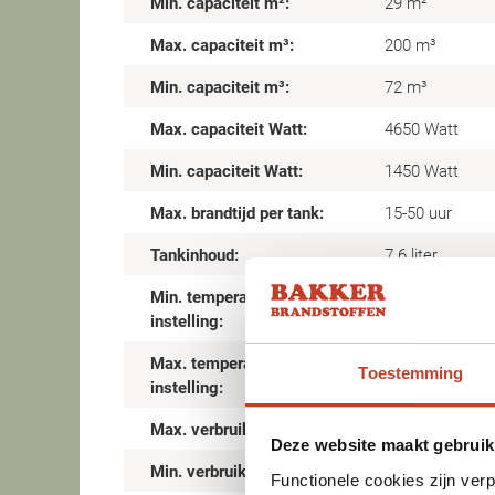
Min. capaciteit m²:
29 m²
Max. capaciteit m³:
200 m³
Min. capaciteit m³:
72 m³
Max. capaciteit Watt:
4650 Watt
Min. capaciteit Watt:
1450 Watt
Max. brandtijd per tank:
15-50 uur
Tankinhoud:
7.6 liter
Min. temperatuur
6°C
instelling:
Max. temperatuur
Toestemming
28°C
instelling:
Max. verbruik brandstof:
0.505 l/u
Deze website maakt gebruik
Min. verbruik brandstof:
0.151 l/u
Functionele cookies zijn ver