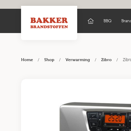
BBQ
Bran
/
/
/
/
Zibr
Home
Shop
Verwarming
Zibro