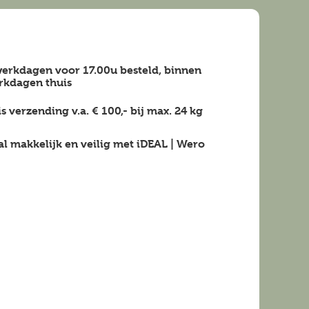
erkdagen voor 17.00u besteld, binnen
rkdagen
thuis
is verzending v.a.
€ 100,-
bij max.
24 kg
al makkelijk en veilig
met iDEAL | Wero