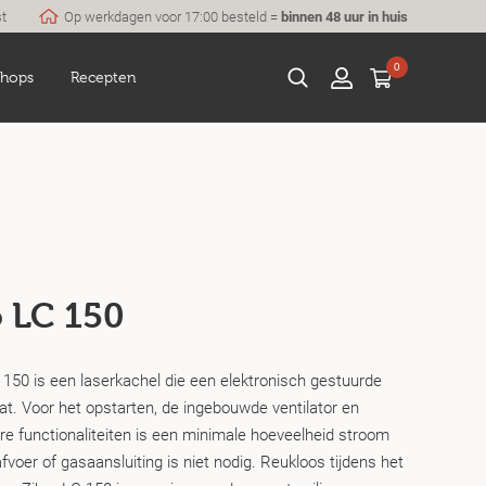
st
Op werkdagen voor 17:00 besteld =
binnen 48 uur in huis
0
hops
Recepten
o LC 150
 150 is een laserkachel die een elektronisch gestuurde
at. Voor het opstarten, de ingebouwde ventilator en
re functionaliteiten is een minimale hoeveelheid stroom
fvoer of gasaansluiting is niet nodig. Reukloos tijdens het