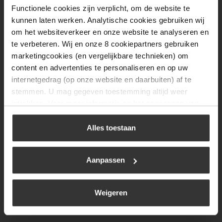
Functionele cookies zijn verplicht, om de website te
Donderdag
08:00 tot 17:00
kunnen laten werken. Analytische cookies gebruiken wij
Vrijdag
08:00 tot 17:00
om het websiteverkeer en onze website te analyseren en
te verbeteren. Wij en onze 8 cookiepartners gebruiken
Zaterdag
09:30 tot 12:00
marketingcookies (en vergelijkbare technieken) om
Zondag
Gesloten
content en advertenties te personaliseren en op uw
internetgedrag (op onze website en daarbuiten) af te
stemmen. U mag gegeven toestemming altijd weer
Navigatie
intrekken. Voor meer informatie en het aanpassen van
uw keuze op onze website verwijzen wij u naar ons
BBQ
cookiebeleid
.
Alles toestaan
Brandstoffen
Kamperen
Aanpassen
Verwarming
Gastechniek
Weigeren