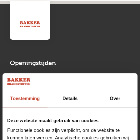
Openingstijden
Maandag
13:00 tot 17:00
Dinsdag
08:00 tot 17:00
Toestemming
Details
Over
Woensdag
08:00 tot 17:00
Donderdag
08:00 tot 17:00
Deze website maakt gebruik van cookies
Vrijdag
08:00 tot 17:00
Functionele cookies zijn verplicht, om de website te
kunnen laten werken. Analytische cookies gebruiken wij