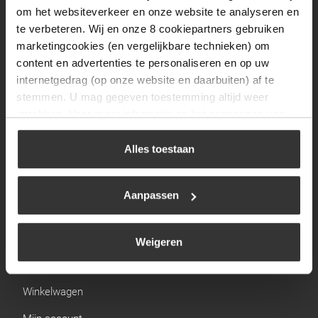
Zaterdag
09:30 tot 12:00
om het websiteverkeer en onze website te analyseren en
Zondag
Gesloten
te verbeteren. Wij en onze 8 cookiepartners gebruiken
marketingcookies (en vergelijkbare technieken) om
content en advertenties te personaliseren en op uw
Navigatie
internetgedrag (op onze website en daarbuiten) af te
stemmen. U mag gegeven toestemming altijd weer
BBQ
intrekken. Voor meer informatie en het aanpassen van
Brandstoffen
uw keuze op onze website verwijzen wij u naar ons
cookiebeleid
.
Alles toestaan
Kamperen
Verwarming
Aanpassen
Gastechniek
Weigeren
Links
Winkelwagen
Mijn account