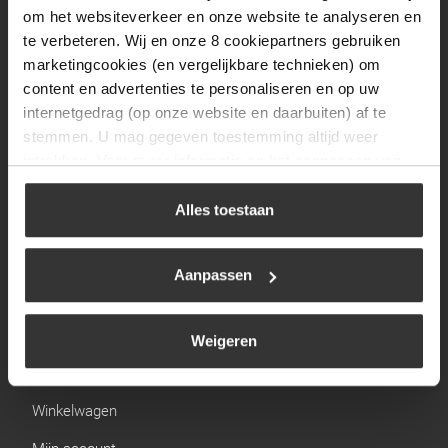
Zaterdag
09:30 tot 12:00
om het websiteverkeer en onze website te analyseren en
Zondag
Gesloten
te verbeteren. Wij en onze 8 cookiepartners gebruiken
marketingcookies (en vergelijkbare technieken) om
content en advertenties te personaliseren en op uw
Navigatie
internetgedrag (op onze website en daarbuiten) af te
stemmen. U mag gegeven toestemming altijd weer
BBQ
intrekken. Voor meer informatie en het aanpassen van
Brandstoffen
uw keuze op onze website verwijzen wij u naar ons
cookiebeleid
.
Alles toestaan
Kamperen
Verwarming
Aanpassen
Gastechniek
Weigeren
Links
Winkelwagen
Mijn account