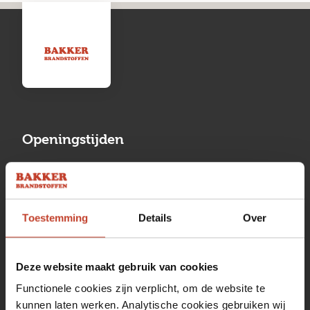
Openingstijden
Maandag
13:00 tot 17:00
Dinsdag
08:00 tot 17:00
Toestemming
Details
Over
Woensdag
08:00 tot 17:00
Donderdag
08:00 tot 17:00
Deze website maakt gebruik van cookies
Vrijdag
08:00 tot 17:00
Functionele cookies zijn verplicht, om de website te
kunnen laten werken. Analytische cookies gebruiken wij