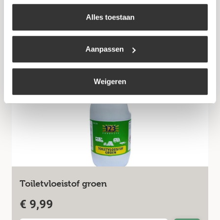
€
9,99
uw keuze op onze website verwijzen wij u naar ons
cookiebeleid
.
Alles toestaan
Bekijk
Aanpassen
Weigeren
Toiletvloeistof groen
€
9,99