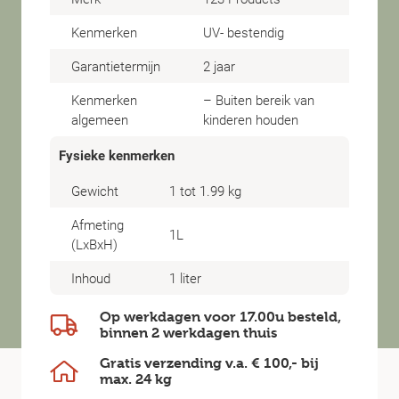
Kenmerken
UV- bestendig
Garantietermijn
2 jaar
Kenmerken
– Buiten bereik van
algemeen
kinderen houden
Fysieke kenmerken
Gewicht
1 tot 1.99 kg
Afmeting
1L
(LxBxH)
Inhoud
1 liter
Op werkdagen voor 17.00u besteld,
binnen
2 werkdagen
thuis
Gratis verzending v.a.
€ 100,-
bij
max.
24 kg