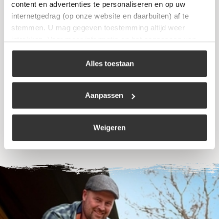
content en advertenties te personaliseren en op uw
internetgedrag (op onze website en daarbuiten) af te
stemmen. U mag gegeven toestemming altijd weer
intrekken. Voor meer informatie en het aanpassen van
uw keuze op onze website verwijzen wij u naar ons
Press Schoonwater leidingreiniger 0.5 liter
cookiebeleid
.
Alles toestaan
€
8,99
Aanpassen
Bekijk
Weigeren