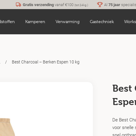
Gratis verzending
vanaf €100
Al
75 jaar
speciali
(tot 24kg.)
dstoffen
Kamperen
Verwarming
Gastechniek
Works
/
Best Charcoal – Berken Espen 10 kg
n
Best
Espe
De Best Cha
voor snelle 
snel ontbra