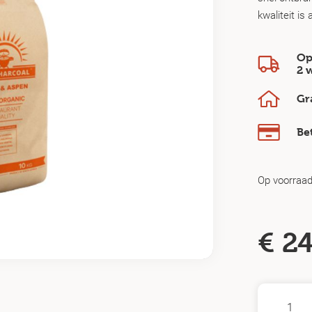
kwaliteit is
Op
2 
Gr
Be
Op voorraa
€
24