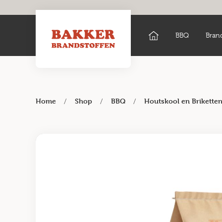
BBQ
Bran
/
/
/
Home
Shop
BBQ
Houtskool en Brikette