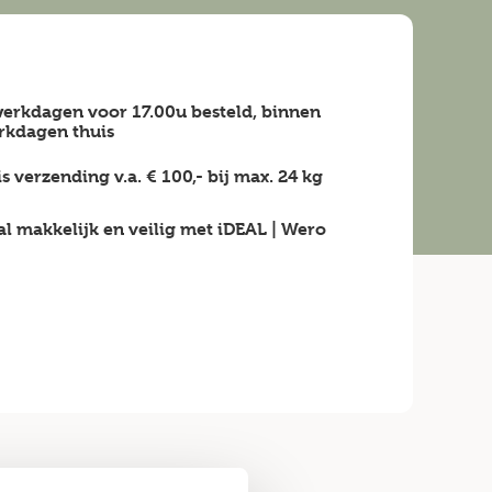
erkdagen voor 17.00u besteld, binnen
rkdagen
thuis
is verzending v.a.
€ 100,-
bij max.
24 kg
al makkelijk en veilig
met iDEAL | Wero