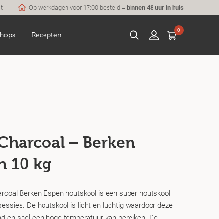
st
Op werkdagen voor 17:00 besteld =
binnen 48 uur in huis
0
hops
Recepten
 Charcoal – Berken
n 10 kg
rcoal Berken Espen houtskool is een super houtskool
sessies. De houtskool is licht en luchtig waardoor deze
nd en snel een hoge temperatuur kan bereiken. De