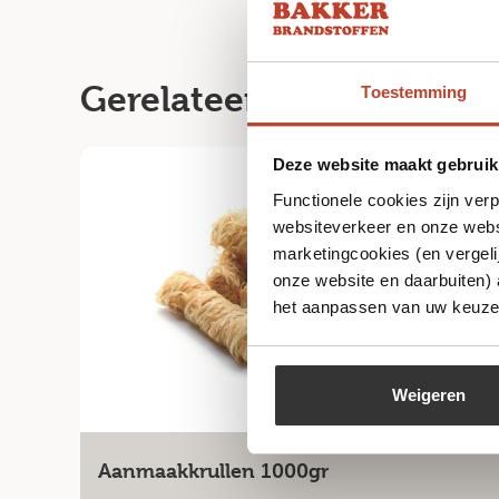
Gerelateerde producten
Toestemming
Deze website maakt gebruik
Functionele cookies zijn ver
websiteverkeer en onze websi
marketingcookies (en vergeli
onze website en daarbuiten)
het aanpassen van uw keuze 
Weigeren
Aanmaakkrullen 1000gr