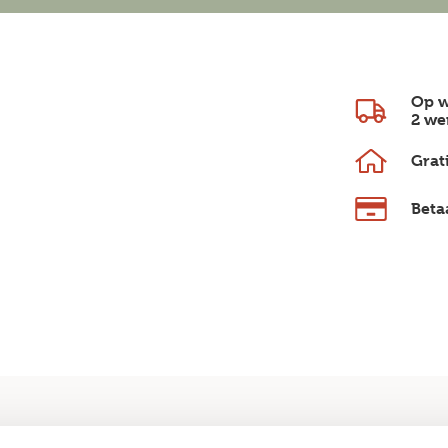
Op w
2 we
Grat
Beta