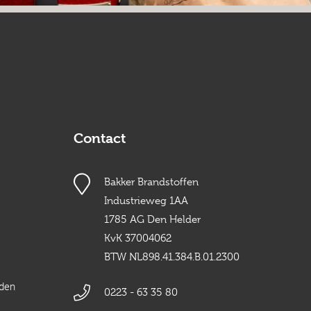
Contact
Bakker Brandstoffen
Industrieweg 1AA
1785 AG Den Helder
KvK 37004062
BTW NL898.41.384.B.01.2300
rden
0223 - 63 35 80