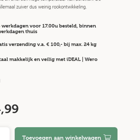
 allemaal zuiver dus weinig rookontwikkeling.
 werkdagen voor 17.00u besteld, binnen
werkdagen
thuis
atis verzending v.a.
€ 100,-
bij max.
24 kg
taal makkelijk en veilig
met iDEAL | Wero
d
,99
Toevoegen aan winkelwagen