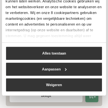
kunnen laten werken. Analytische cookies gebruiken wij
om het websiteverkeer en onze website te analyseren en
te verbeteren. Wij en onze 8 cookiepartners gebruiken
marketingcookies (en vergelijkbare technieken) om
content en advertenties te personaliseren en op uw
internetgedrag (op onze website en daarbuiten) af te
stemmen. U mag gegeven toestemming altijd weer
intrekken. Voor meer informatie en het aanpassen van
uw keuze op onze website verwijzen wij u naar ons
cookiebeleid
.
Alles toestaan
Aanpassen
Best Charcoal – Berken Espen 10 kg
€
24,99
Weigeren
Bekijk