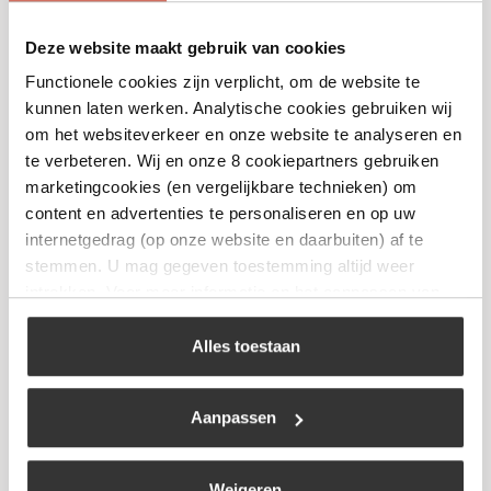
Deze website maakt gebruik van cookies
Functionele cookies zijn verplicht, om de website te
Noskos Jerk Rub
kunnen laten werken. Analytische cookies gebruiken wij
€
9,99
om het websiteverkeer en onze website te analyseren en
te verbeteren. Wij en onze 8 cookiepartners gebruiken
marketingcookies (en vergelijkbare technieken) om
Bekijk
content en advertenties te personaliseren en op uw
internetgedrag (op onze website en daarbuiten) af te
stemmen. U mag gegeven toestemming altijd weer
intrekken. Voor meer informatie en het aanpassen van
uw keuze op onze website verwijzen wij u naar ons
cookiebeleid
.
Alles toestaan
Aanpassen
Weigeren