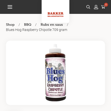
0
/
/
/
Shop
BBQ
Rubs en saus
Blues Hog Raspberry Chipotle 709 gram