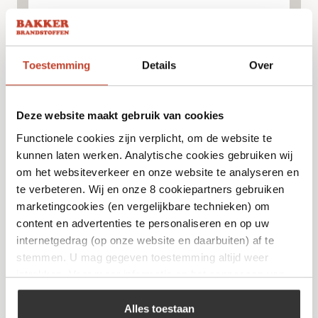
Toestemming
Details
Over
Deze website maakt gebruik van cookies
Functionele cookies zijn verplicht, om de website te
kunnen laten werken. Analytische cookies gebruiken wij
om het websiteverkeer en onze website te analyseren en
te verbeteren. Wij en onze 8 cookiepartners gebruiken
marketingcookies (en vergelijkbare technieken) om
Angus & Oink – Winner Winner Chicken
content en advertenties te personaliseren en op uw
Dinner
internetgedrag (op onze website en daarbuiten) af te
€
14,99
stemmen. U mag gegeven toestemming altijd weer
intrekken. Voor meer informatie en het aanpassen van
uw keuze op onze website verwijzen wij u naar ons
Bekijk
cookiebeleid
.
Alles toestaan