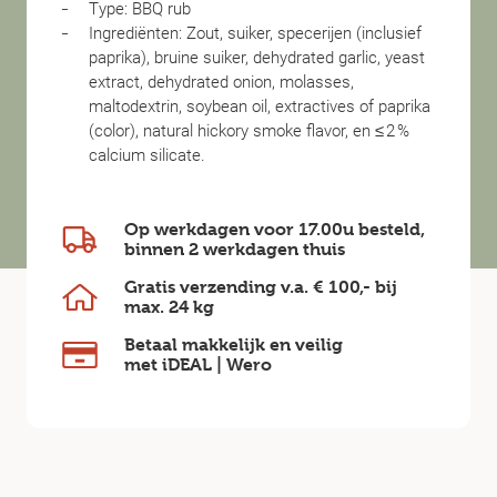
Type: BBQ rub
Ingrediënten: Zout, suiker, specerijen (inclusief
paprika), bruine suiker, dehydrated garlic, yeast
extract, dehydrated onion, molasses,
maltodextrin, soybean oil, extractives of paprika
(color), natural hickory smoke flavor, en ≤ 2 %
calcium silicate.
Op werkdagen voor 17.00u besteld,
binnen
2 werkdagen
thuis
Gratis verzending v.a.
€ 100,-
bij
max.
24 kg
Betaal makkelijk en veilig
met iDEAL | Wero