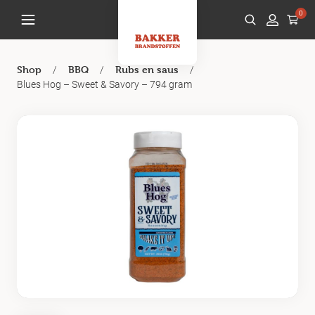
0
/
/
/
Shop
BBQ
Rubs en saus
Blues Hog – Sweet & Savory – 794 gram