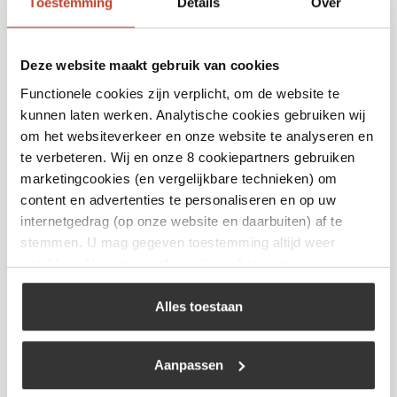
Toestemming
Details
Over
Deze website maakt gebruik van cookies
Functionele cookies zijn verplicht, om de website te
kunnen laten werken. Analytische cookies gebruiken wij
The Bastard – Pizza Cutter
om het websiteverkeer en onze website te analyseren en
€
27,95
te verbeteren. Wij en onze 8 cookiepartners gebruiken
marketingcookies (en vergelijkbare technieken) om
content en advertenties te personaliseren en op uw
Bekijk
internetgedrag (op onze website en daarbuiten) af te
stemmen. U mag gegeven toestemming altijd weer
intrekken. Voor meer informatie en het aanpassen van
uw keuze op onze website verwijzen wij u naar ons
cookiebeleid
.
Alles toestaan
Aanpassen