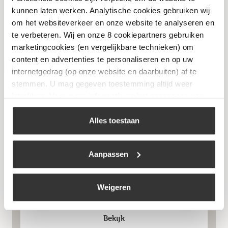
Bekijk
kunnen laten werken. Analytische cookies gebruiken wij
om het websiteverkeer en onze website te analyseren en
te verbeteren. Wij en onze 8 cookiepartners gebruiken
marketingcookies (en vergelijkbare technieken) om
content en advertenties te personaliseren en op uw
Niet op voorraad
internetgedrag (op onze website en daarbuiten) af te
stemmen. U mag gegeven toestemming altijd weer
intrekken. Voor meer informatie en het aanpassen van
uw keuze op onze website verwijzen wij u naar ons
cookiebeleid
.
Alles toestaan
Aanpassen
Forged Olive – Koksmes 16cm
€
58,99
Weigeren
Bekijk