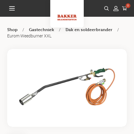
0
/
/
/
Shop
Gastechniek
Dak en soldeerbrander
Eurom Weedburner XXL