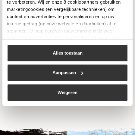
Niet op voorraad
te verbeteren. Wij en onze 8 cookiepartners gebruiken
marketingcookies (en vergelijkbare technieken) om
content en advertenties te personaliseren en op uw
internetgedrag (op onze website en daarbuiten) af te
stemmen. U mag gegeven toestemming altijd weer
intrekken. Voor meer informatie en het aanpassen van
uw keuze op onze website verwijzen wij u naar ons
cookiebeleid
.
Alles toestaan
Dakbrander
Aanpassen
€
139,00
Bekijk
Weigeren