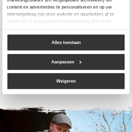
content en advertenties te personaliseren en op uw
internetgedrag (op onze website en daarbuiten) af te
stemmen. U mag gegeven toestemming altijd weer
intrekken. Voor meer informatie en het aanpassen van
uw keuze op onze website verwijzen wij u naar ons
Eurom Weedburner XXL
cookiebeleid
.
Alles toestaan
€
59,99
Aanpassen
Bekijk
Weigeren