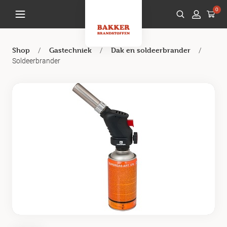
0
/
/
/
Shop
Gastechniek
Dak en soldeerbrander
Soldeerbrander