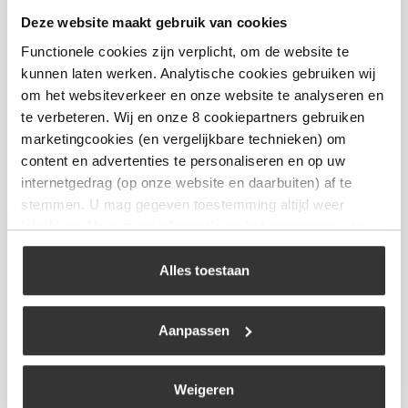
Kamado Joe – Half Moon Soapstone – Big
Deze website maakt gebruik van cookies
Joe
Functionele cookies zijn verplicht, om de website te
€
169,99
kunnen laten werken. Analytische cookies gebruiken wij
om het websiteverkeer en onze website te analyseren en
te verbeteren. Wij en onze 8 cookiepartners gebruiken
Bekijk
marketingcookies (en vergelijkbare technieken) om
content en advertenties te personaliseren en op uw
internetgedrag (op onze website en daarbuiten) af te
stemmen. U mag gegeven toestemming altijd weer
intrekken. Voor meer informatie en het aanpassen van
Niet op voorraad
uw keuze op onze website verwijzen wij u naar ons
cookiebeleid
.
Alles toestaan
Aanpassen
Weigeren