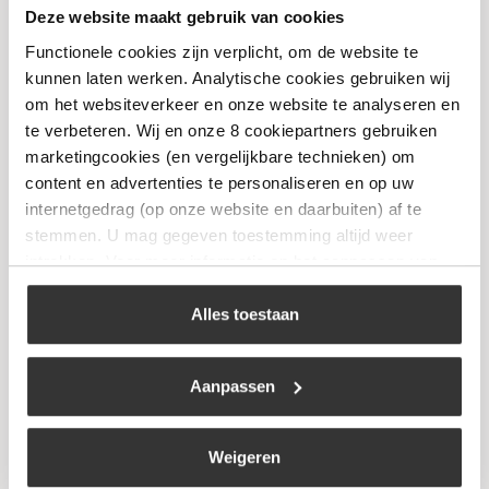
Deze website maakt gebruik van cookies
The Windmill – Smashburger Tool
Functionele cookies zijn verplicht, om de website te
€
26,95
kunnen laten werken. Analytische cookies gebruiken wij
om het websiteverkeer en onze website te analyseren en
te verbeteren. Wij en onze 8 cookiepartners gebruiken
Bekijk
marketingcookies (en vergelijkbare technieken) om
content en advertenties te personaliseren en op uw
internetgedrag (op onze website en daarbuiten) af te
stemmen. U mag gegeven toestemming altijd weer
intrekken. Voor meer informatie en het aanpassen van
uw keuze op onze website verwijzen wij u naar ons
cookiebeleid
.
Alles toestaan
Aanpassen
Weigeren
The Bastard – Meat Flipper Pro