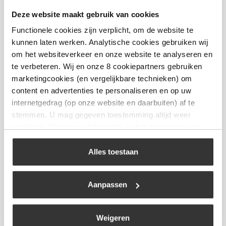
Deze website maakt gebruik van cookies
The Bastard – Butcher Paper
Functionele cookies zijn verplicht, om de website te
€
27,99
kunnen laten werken. Analytische cookies gebruiken wij
om het websiteverkeer en onze website te analyseren en
te verbeteren. Wij en onze 8 cookiepartners gebruiken
Bekijk
marketingcookies (en vergelijkbare technieken) om
content en advertenties te personaliseren en op uw
internetgedrag (op onze website en daarbuiten) af te
stemmen. U mag gegeven toestemming altijd weer
intrekken. Voor meer informatie en het aanpassen van
uw keuze op onze website verwijzen wij u naar ons
cookiebeleid
.
Alles toestaan
Aanpassen
Weigeren