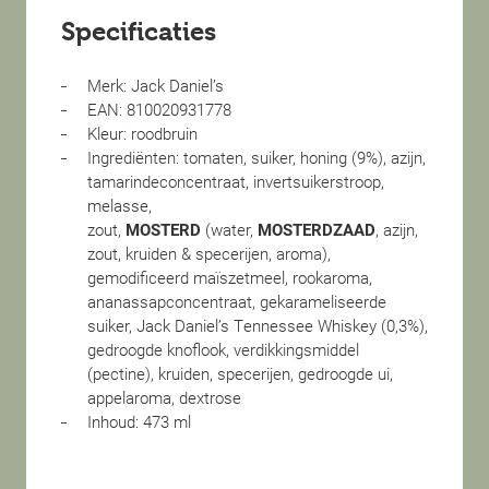
Specificaties
Merk: Jack Daniel’s
EAN: 810020931778
Kleur: roodbruin
Ingrediënten: tomaten, suiker, honing (9%), azijn,
tamarindeconcentraat, invertsuikerstroop,
melasse,
zout,
MOSTERD
(water,
MOSTERDZAAD
, azijn,
zout, kruiden & specerijen, aroma),
gemodificeerd maïszetmeel, rookaroma,
ananassapconcentraat, gekarameliseerde
suiker, Jack Daniel’s Tennessee Whiskey (0,3%),
gedroogde knoflook, verdikkingsmiddel
(pectine), kruiden, specerijen, gedroogde ui,
appelaroma, dextrose
Inhoud: 473 ml