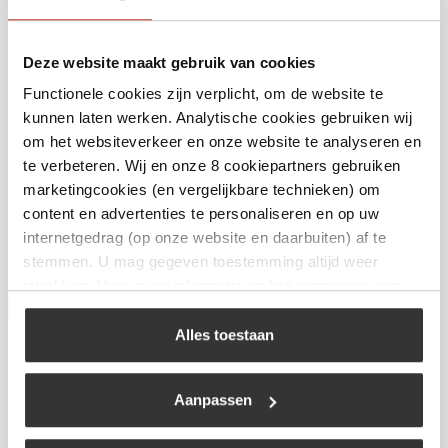
Deze website maakt gebruik van cookies
Functionele cookies zijn verplicht, om de website te
Blues Hog Honey Mustard 595 gram
kunnen laten werken. Analytische cookies gebruiken wij
€
14,99
om het websiteverkeer en onze website te analyseren en
te verbeteren. Wij en onze 8 cookiepartners gebruiken
marketingcookies (en vergelijkbare technieken) om
Bekijk
content en advertenties te personaliseren en op uw
internetgedrag (op onze website en daarbuiten) af te
stemmen. U mag gegeven toestemming altijd weer
intrekken. Voor meer informatie en het aanpassen van
Niet op voorraad
uw keuze op onze website verwijzen wij u naar ons
cookiebeleid
.
Alles toestaan
Aanpassen