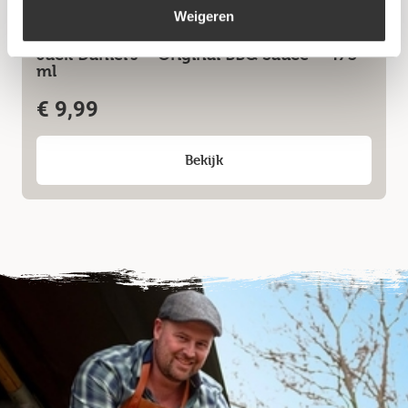
Weigeren
Jack Daniel’s – Original BBQ Sauce – 473
ml
€
9,99
Bekijk