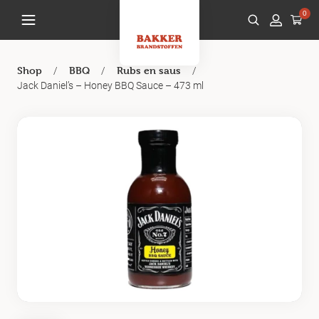
0
/
/
/
Shop
BBQ
Rubs en saus
Jack Daniel’s – Honey BBQ Sauce – 473 ml