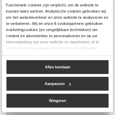
€
9,50
Functionele cookies zijn verplicht, om de website te
kunnen laten werken. Analytische cookies gebruiken wij
Bekijk
om het websiteverkeer en onze website te analyseren en
te verbeteren. Wij en onze 8 cookiepartners gebruiken
marketingcookies (en vergelijkbare technieken) om
content en advertenties te personaliseren en op uw
internetgedrag (op onze website en daarbuiten) af te
stemmen. U mag gegeven toestemming altijd weer
intrekken. Voor meer informatie en het aanpassen van
uw keuze op onze website verwijzen wij u naar ons
cookiebeleid
.
Alles toestaan
Aanpassen
Blues Hog Champions’ Blend
Weigeren
€
14,99