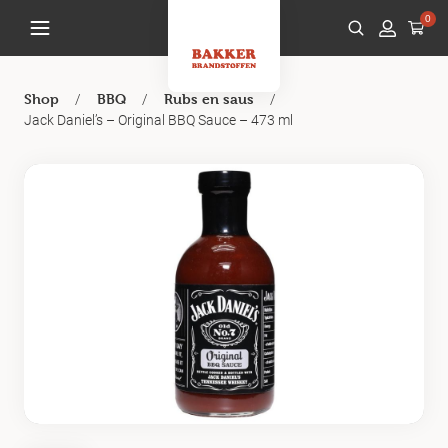
0
/
/
/
Shop
BBQ
Rubs en saus
Jack Daniel’s – Original BBQ Sauce – 473 ml