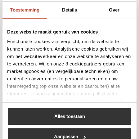
Toestemming
Details
Over
Deze website maakt gebruik van cookies
Functionele cookies zijn verplicht, om de website te
kunnen laten werken. Analytische cookies gebruiken wij
Kamado Joe Classic 2
om het websiteverkeer en onze website te analyseren en
De meest verkochte kamado!
te verbeteren. Wij en onze 8 cookiepartners gebruiken
marketingcookies (en vergelijkbare technieken) om
€
1.599,00
content en advertenties te personaliseren en op uw
internetgedrag (op onze website en daarbuiten) af te
Bekijk
stemmen. U mag gegeven toestemming altijd weer
intrekken. Voor meer informatie en het aanpassen van
uw keuze op onze website verwijzen wij u naar ons
cookiebeleid
.
Alles toestaan
Aanpassen