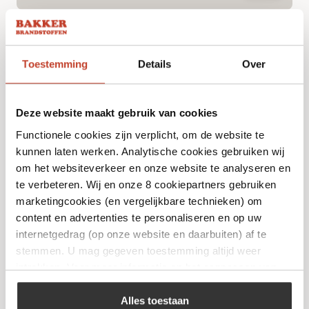
Toestemming
Details
Over
Deze website maakt gebruik van cookies
Functionele cookies zijn verplicht, om de website te
kunnen laten werken. Analytische cookies gebruiken wij
om het websiteverkeer en onze website te analyseren en
te verbeteren. Wij en onze 8 cookiepartners gebruiken
Kamado Joe – Kolenmand – Classic Joe
marketingcookies (en vergelijkbare technieken) om
€
99,99
content en advertenties te personaliseren en op uw
internetgedrag (op onze website en daarbuiten) af te
stemmen. U mag gegeven toestemming altijd weer
Bekijk
intrekken. Voor meer informatie en het aanpassen van
uw keuze op onze website verwijzen wij u naar ons
cookiebeleid
.
Alles toestaan