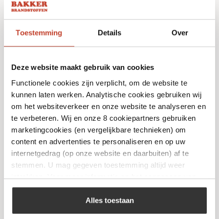
Toestemming
Details
Over
Deze website maakt gebruik van cookies
Functionele cookies zijn verplicht, om de website te
kunnen laten werken. Analytische cookies gebruiken wij
om het websiteverkeer en onze website te analyseren en
Kamado Joe – Half Moon Soapstone – Big
te verbeteren. Wij en onze 8 cookiepartners gebruiken
Joe
marketingcookies (en vergelijkbare technieken) om
€
169,99
content en advertenties te personaliseren en op uw
internetgedrag (op onze website en daarbuiten) af te
stemmen. U mag gegeven toestemming altijd weer
Bekijk
intrekken. Voor meer informatie en het aanpassen van
uw keuze op onze website verwijzen wij u naar ons
cookiebeleid
.
Alles toestaan