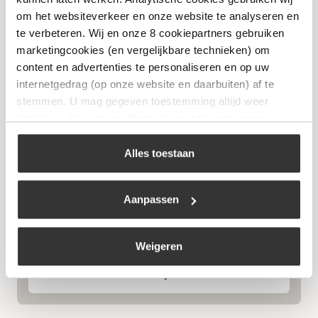
om het websiteverkeer en onze website te analyseren en
te verbeteren. Wij en onze 8 cookiepartners gebruiken
marketingcookies (en vergelijkbare technieken) om
Niet op voorraad
content en advertenties te personaliseren en op uw
internetgedrag (op onze website en daarbuiten) af te
stemmen. U mag gegeven toestemming altijd weer
intrekken. Voor meer informatie en het aanpassen van
uw keuze op onze website verwijzen wij u naar ons
cookiebeleid
.
Alles toestaan
Aanpassen
Keij Kamado – gietijzeren steak plate
€
19,95
Weigeren
Bekijk