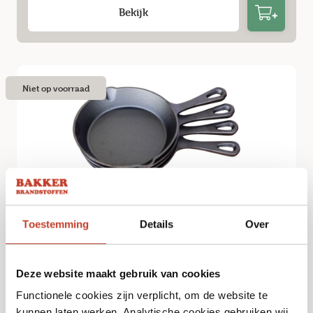
Bekijk
Niet op voorraad
Toestemming
Details
Over
Keij Kamado – skillets 16 cm – 4 stuks
€
29,95
Deze website maakt gebruik van cookies
Functionele cookies zijn verplicht, om de website te
Bekijk
kunnen laten werken. Analytische cookies gebruiken wij