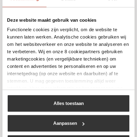
Deze website maakt gebruik van cookies
Functionele cookies zijn verplicht, om de website te
kunnen laten werken. Analytische cookies gebruiken wij
Keij Kamado – Plate setter Small – 14 inch
om het websiteverkeer en onze website te analyseren en
€
39,95
te verbeteren. Wij en onze 8 cookiepartners gebruiken
marketingcookies (en vergelijkbare technieken) om
content en advertenties te personaliseren en op uw
Bekijk
internetgedrag (op onze website en daarbuiten) af te
stemmen. U mag gegeven toestemming altijd weer
intrekken. Voor meer informatie en het aanpassen van
uw keuze op onze website verwijzen wij u naar ons
Niet op voorraad
cookiebeleid
.
Alles toestaan
Aanpassen