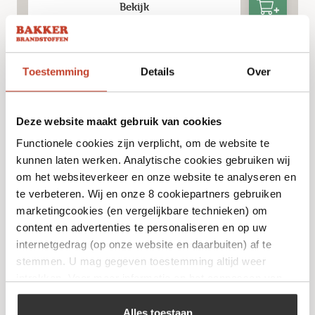
Bekijk
Toestemming
Details
Over
Deze website maakt gebruik van cookies
Functionele cookies zijn verplicht, om de website te
kunnen laten werken. Analytische cookies gebruiken wij
om het websiteverkeer en onze website te analyseren en
te verbeteren. Wij en onze 8 cookiepartners gebruiken
marketingcookies (en vergelijkbare technieken) om
Keij Kamado – Plate setter Compact – 15
content en advertenties te personaliseren en op uw
inch
internetgedrag (op onze website en daarbuiten) af te
€
44,95
stemmen. U mag gegeven toestemming altijd weer
intrekken. Voor meer informatie en het aanpassen van
uw keuze op onze website verwijzen wij u naar ons
Bekijk
cookiebeleid
.
Alles toestaan