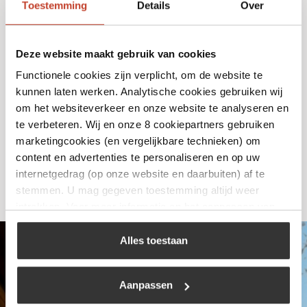
Toestemming
Details
Over
Deze website maakt gebruik van cookies
Fiamma plates Pro
Functionele cookies zijn verplicht, om de website te
kunnen laten werken. Analytische cookies gebruiken wij
€
21,99
om het websiteverkeer en onze website te analyseren en
te verbeteren. Wij en onze 8 cookiepartners gebruiken
marketingcookies (en vergelijkbare technieken) om
Bekijk
content en advertenties te personaliseren en op uw
internetgedrag (op onze website en daarbuiten) af te
stemmen. U mag gegeven toestemming altijd weer
intrekken. Voor meer informatie en het aanpassen van
uw keuze op onze website verwijzen wij u naar ons
cookiebeleid
.
Alles toestaan
Aanpassen