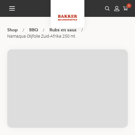
0
/
/
/
Shop
BBQ
Rubs en saus
Namaqua Olijfolie Zuid-Afrika 250 ml.