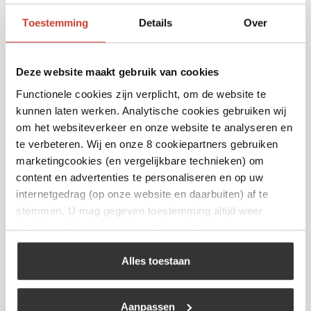
Toestemming
Details
Over
Deze website maakt gebruik van cookies
Functionele cookies zijn verplicht, om de website te
kunnen laten werken. Analytische cookies gebruiken wij
om het websiteverkeer en onze website te analyseren en
Olive Forged Bread Knife
te verbeteren. Wij en onze 8 cookiepartners gebruiken
marketingcookies (en vergelijkbare technieken) om
€
61,95
content en advertenties te personaliseren en op uw
internetgedrag (op onze website en daarbuiten) af te
Bekijk
stemmen. U mag gegeven toestemming altijd weer
intrekken. Voor meer informatie en het aanpassen van
uw keuze op onze website verwijzen wij u naar ons
cookiebeleid
.
Alles toestaan
Aanpassen