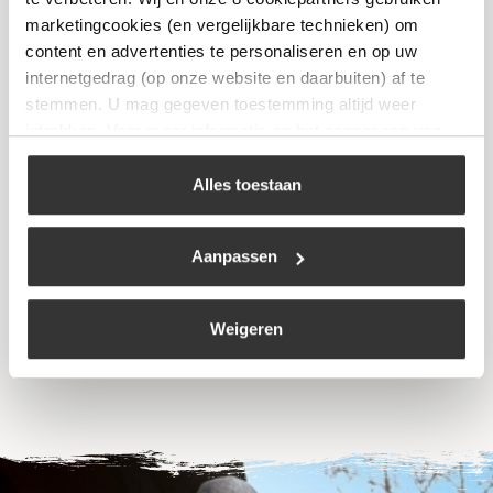
marketingcookies (en vergelijkbare technieken) om
content en advertenties te personaliseren en op uw
internetgedrag (op onze website en daarbuiten) af te
stemmen. U mag gegeven toestemming altijd weer
intrekken. Voor meer informatie en het aanpassen van
uw keuze op onze website verwijzen wij u naar ons
cookiebeleid
.
Alles toestaan
Marinade Injector Kunststof
€
9,95
Aanpassen
Bekijk
Weigeren