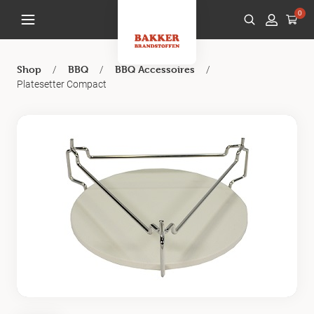
0
/
/
/
Shop
BBQ
BBQ Accessoires
Platesetter Compact