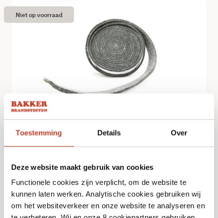
Niet op voorraad
The Bastard – Kamado Gasket – Medium
€
30,95
Toestemming
Details
Over
Bekijk
Deze website maakt gebruik van cookies
Functionele cookies zijn verplicht, om de website te
kunnen laten werken. Analytische cookies gebruiken wij
om het websiteverkeer en onze website te analyseren en
te verbeteren. Wij en onze 8 cookiepartners gebruiken