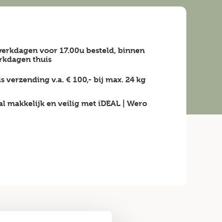
erkdagen voor 17.00u besteld, binnen
rkdagen
thuis
is verzending v.a.
€ 100,-
bij max.
24 kg
al makkelijk en veilig
met iDEAL | Wero