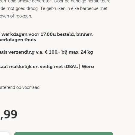
een ‘cold smoke generator’. Door de handige hersluitbare
ft de mot goed droog. Te gebruiken in elke barbecue met
koven of rookpan.
 werkdagen voor 17.00u besteld, binnen
werkdagen
thuis
atis verzending v.a.
€ 100,-
bij max.
24 kg
taal makkelijk en veilig
met iDEAL | Wero
esterend op voorraad
,99