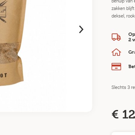
behulp van 
zakken blij
deksel, roo
Op
2 
Gr
Be
Slechts 3 r
€
12