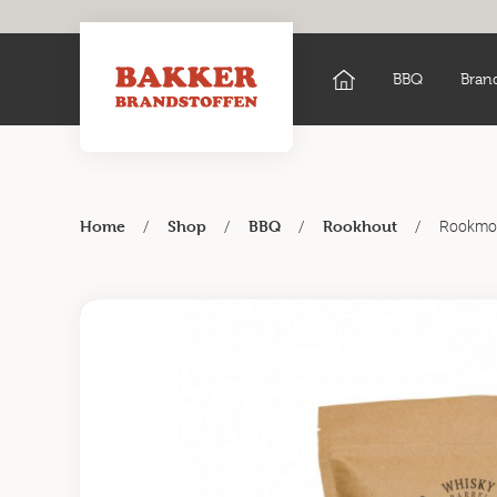
BBQ
Bran
/
/
/
/
Rookmot
Home
Shop
BBQ
Rookhout