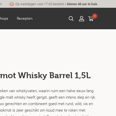
st
Op werkdagen voor 17:00 besteld =
binnen 48 uur in huis
0
hops
Recepten
mot Whisky Barrel 1,5L
iken van whiskyvaten, waarin ruim een halve eeuw lang
le malt whisky heeft gerijpt, geeft een intens diep en rijk
w gerechten en combineert goed met rund, wild, vis en
rookmot is zeer geschikt om koud mee te roken met