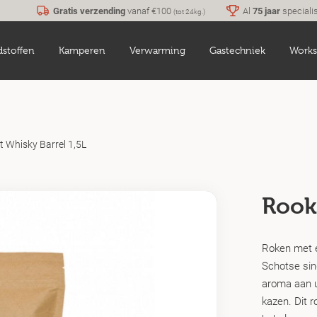
Gratis verzending
vanaf €100
Al
75 jaar
speciali
(tot 24kg.)
dstoffen
Kamperen
Verwarming
Gastechniek
Works
 Whisky Barrel 1,5L
Rook
Roken met e
Schotse sing
aroma aan u
kazen. Dit 