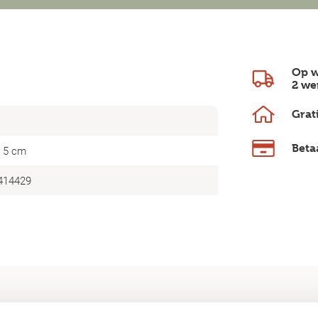
Op w
2 we
Grat
Beta
× 5 cm
414429