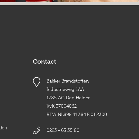
Contact
Bakker Brandstoffen
Industrieweg 1AA
1785 AG Den Helder
KvK 37004062
BTW NL898.41.384.B.01.2300
rden
0223 - 63 35 80